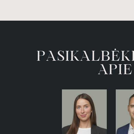
Galerija
Kontaktai
Homepage
A
A
K
B
K
Ė
P
L
S
I
A
P
E
I
APIE ŠV. STEPONO SKVERĄ