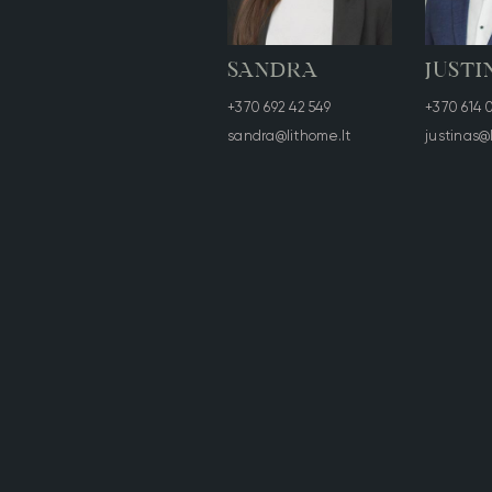
SANDRA
JUSTI
+370 692 42 549
+370 614 0
sandra@lithome.lt
justinas@