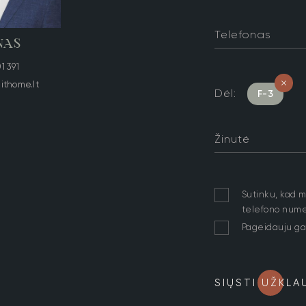
Telefonas
NAS
1 391
lithome.lt
Dėl:
F-3
Žinutė
Sutinku, kad 
telefono numer
Pageidauju ga
SIŲSTI UŽKLA