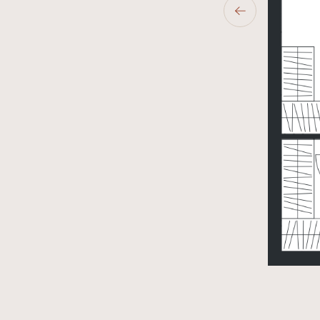
Rinktis
Vieta
Apie