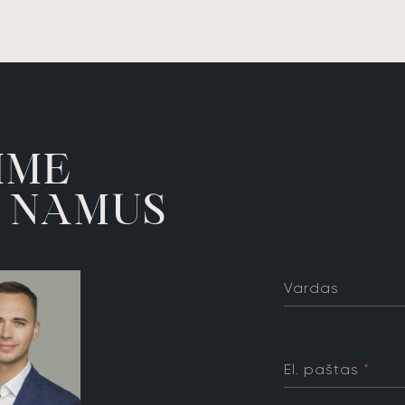
M
E
I
M
A
U
N
S
ATMINTINĖ
TECHNINIA
Vardas
El. paštas
*