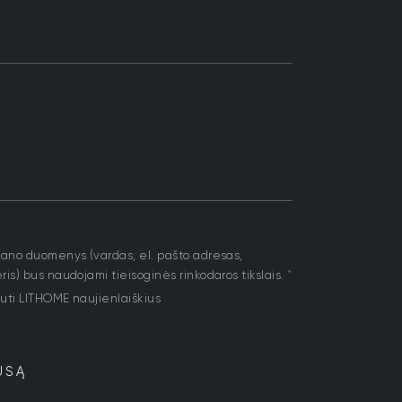
mano duomenys (vardas, el. pašto adresas,
is) bus naudojami tieisoginės rinkodaros tikslais.
*
uti LITHOME naujienlaiškius
USĄ