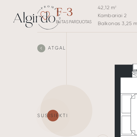
42,12 m
2
F-3
Kambariai 2
BUTAS PARDUOTAS
Balkonas 3,25 
ATGAL
SUSISIEKTI