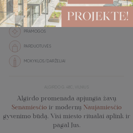
SUSISIEKIMAS
KAVINĖS
PRAMOGOS
PARDUOTUVĖS
MOKYKLOS/DARŽELIAI
ALGIRDO G. 48C, VILNIUS
Algirdo promenada apjungia žavų
Senamiesčio
ir modernų
Naujamiesčio
gyvenimo būdą. Visi miesto ritualai aplink ir
pagal Jus.